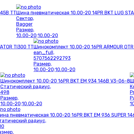
145B TT
Шина пневматическая 10.00-20 14PR BKT LUG STA
Сектор,
Bagger
Размер,
10.00-20;10.00-20
ATOR TI300 TT
Шинокомплект 10.00-20 16PR ARMOUR OTR
ean_full,
5707562292793
Размер,
10.00-20;10.00-20
T
Шинокомплект 10.00-20 16PR BKT EM 934 146B V3-06-8
Ш
Статический радиус,
К
498
P
Размер,
Р
10.00-20;10.00-20
1
ина пневматическая 10.00-20 16PR BKT EM 936 SUPER 14
татический радиус,
00
азмер,