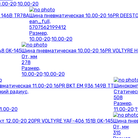
0.00-20;10.00-20
 146B TR78A
Шина пневматическая 10.00-20 16PR DEEST
ean_full,
5707562199412
Размер,
10.00-20;10.00-20
A8 GK-145
Шина пневматическая 10.00-20 16PR VOLTYRE H
От, мм
278
Размер,
10.00-20;10.00-20
вматическая 11.00-20 16PR BKT EM 936 149B TT
Шинокомпл
кий радиус,
Статичес
508
Размер,
11.00-20
11.00-20;1
т 12.00-20 20PR VOLTYRE YAF-406 151B GK-145
Шина пнев
От, мм
315