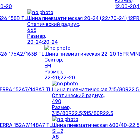
Размер,
00-20
12.00-20;
326 158B TL
Шина пневматическая 20-24 (22/70-24) 12PR
Статический радиус,
665
Размер,
20-24;20-24
326 176A2/163B TL
Шина пневматическая 22-20 16PR WIN
Сектор,
EM
Размер,
22-20;22-20
ERRA 152A7/148A7 TL
Шина пневматическая 315/80R22.5
Статический радиус,
490
Размер,
315/80R22.5;315/80R22.5
ERRA 152A7/148A7 TL
Шина пневматическая 600/40-22.5 
SI_2,
A8