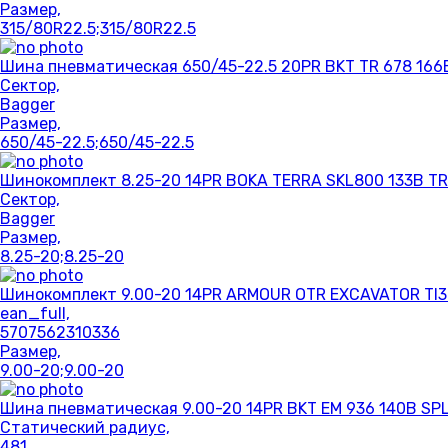
Размер,
315/80R22.5;315/80R22.5
Шина пневматическая 650/45-22.5 20PR BKT TR 678 166
Сектор,
Bagger
Размер,
650/45-22.5;650/45-22.5
Шинокомплект 8.25-20 14PR BOKA TERRA SKL800 133B T
Сектор,
Bagger
Размер,
8.25-20;8.25-20
Шинокомплект 9.00-20 14PR ARMOUR OTR EXCAVATOR TI3
ean_full,
5707562310336
Размер,
9.00-20;9.00-20
Шина пневматическая 9.00-20 14PR BKT EM 936 140B SP
Статический радиус,
481