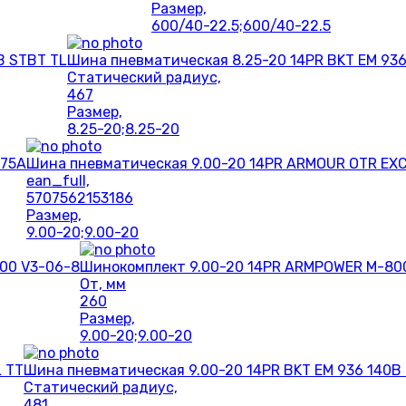
Размер,
600/40-22.5;600/40-22.5
B STBT TL
Шина пневматическая 8.25-20 14PR BKT EM 936
Статический радиус,
467
Размер,
8.25-20;8.25-20
R75A
Шина пневматическая 9.00-20 14PR ARMOUR OTR EXC
ean_full,
5707562153186
Размер,
9.00-20;9.00-20
00 V3-06-8
Шинокомплект 9.00-20 14PR ARMPOWER M-80
От, мм
260
Размер,
9.00-20;9.00-20
L TT
Шина пневматическая 9.00-20 14PR BKT EM 936 140B
Статический радиус,
481