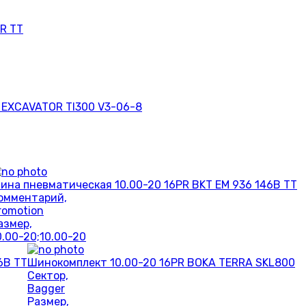
R TT
 EXCAVATOR TI300 V3-06-8
ина пневматическая 10.00-20 16PR BKT EM 936 146B TT
омментарий,
romotion
азмер,
0.00-20;10.00-20
6B TT
Шинокомплект 10.00-20 16PR BOKA TERRA SKL800
Сектор,
Bagger
Размер,