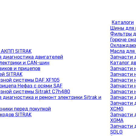
Каталоги
Шины для 
Фильтры д
Горюче см
Охлаждающ
 АКПП SITRAK
Масла для
 диагностика двигателей
Запчасти 
лектрики и CAN-шин
Каталог д
виков и прицепов
Запчасти 
ей SITRAK
Запчасти 
зной системы DAF XF105
Запчасти 
рицепа Нефаз с осями SAF
Запчасти 
зной системы Sitrakt C7h480
Запчасти 
 диагностика и ремонт электрики Sitrak и
Запчасти 
Запчасти 
хники перед покупкой
XCMG
кодов SITRAK
Запчасти 
XGMA
Запчасти 
SDLG