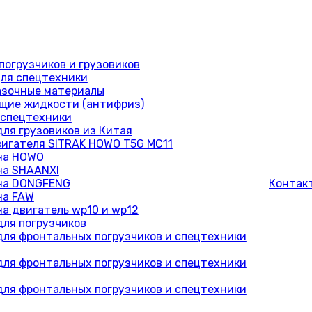
погрузчиков и грузовиков
ля спецтехники
азочные материалы
ие жидкости (антифриз)
 спецтехники
для грузовиков из Китая
вигателя SITRAK HOWO T5G MC11
на HOWO
на SHAANXI
на DONGFENG
Контак
на FAW
на двигатель wp10 и wp12
для погрузчиков
для фронтальных погрузчиков и спецтехники
для фронтальных погрузчиков и спецтехники
для фронтальных погрузчиков и спецтехники