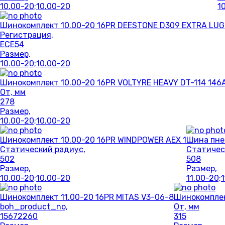
10.00-20;10.00-20
1
Шинокомплект 10.00-20 16PR DEESTONE D309 EXTRA LUG
Регистрация,
ECE54
Размер,
10.00-20;10.00-20
Шинокомплект 10.00-20 16PR VOLTYRE HEAVY DT-114 146
От, мм
278
Размер,
10.00-20;10.00-20
Шинокомплект 10.00-20 16PR WINDPOWER AEX 1
Шина пне
Статический радиус,
Статичес
502
508
Размер,
Размер,
10.00-20;10.00-20
11.00-20;
Шинокомплект 11.00-20 16PR MITAS V3-06-8
Шинокомплек
boh_product_no,
От, мм
15672260
315