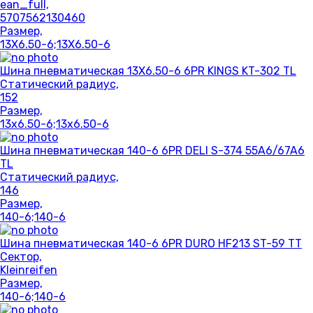
ean_full,
5707562130460
Размер,
13X6.50-6;13X6.50-6
Шина пневматическая 13X6.50-6 6PR KINGS KT-302 TL
Статический радиус,
152
Размер,
13x6.50-6;13x6.50-6
Шина пневматическая 140-6 6PR DELI S-374 55A6/67A6
TL
Статический радиус,
146
Размер,
140-6;140-6
Шина пневматическая 140-6 6PR DURO HF213 ST-59 TT
Сектор,
Kleinreifen
Размер,
140-6;140-6