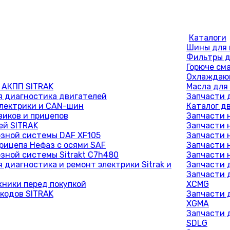
Каталоги
Шины для 
Фильтры д
Горюче см
Охлаждающ
 АКПП SITRAK
Масла для
 диагностика двигателей
Запчасти 
лектрики и CAN-шин
Каталог д
виков и прицепов
Запчасти 
ей SITRAK
Запчасти 
зной системы DAF XF105
Запчасти 
рицепа Нефаз с осями SAF
Запчасти 
зной системы Sitrakt C7h480
Запчасти 
 диагностика и ремонт электрики Sitrak и
Запчасти 
Запчасти 
хники перед покупкой
XCMG
кодов SITRAK
Запчасти 
XGMA
Запчасти 
SDLG