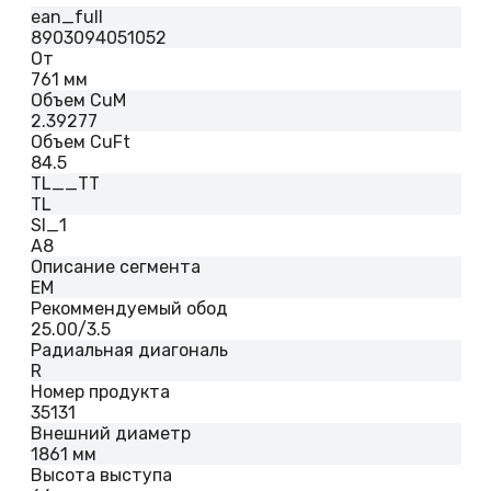
ean_full
8903094051052
От
761 мм
Объем CuM
2.39277
Объем CuFt
84.5
TL__TT
TL
SI_1
A8
Описание сегмента
EM
Рекоммендуемый обод
25.00/3.5
Радиальная диагональ
R
Номер продукта
35131
Внешний диаметр
1861 мм
Высота выступа