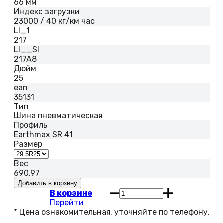
66 мм
Индекс загрузки
23000 / 40 кг/км час
LI_1
217
LI__SI
217A8
Дюйм
25
ean
35131
Тип
Шина пневматическая
Профиль
Earthmax SR 41
Размер
Вес
690.97
В корзине
Перейти