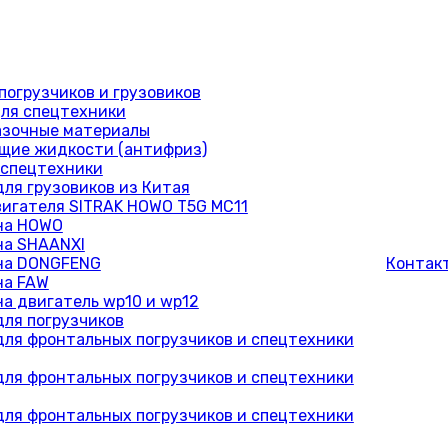
погрузчиков и грузовиков
ля спецтехники
азочные материалы
ие жидкости (антифриз)
 спецтехники
для грузовиков из Китая
вигателя SITRAK HOWO T5G MC11
на HOWO
на SHAANXI
на DONGFENG
Контак
на FAW
на двигатель wp10 и wp12
для погрузчиков
для фронтальных погрузчиков и спецтехники
для фронтальных погрузчиков и спецтехники
для фронтальных погрузчиков и спецтехники