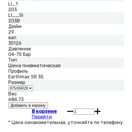
LI_1
203
LI__SI
203B
Дюйм
29
ean
35126
Давление
04-75 бар
Тип
Шина пневматическая
Профиль
Earthmax SR 35
Размер
Вес
684.73
В корзине
Перейти