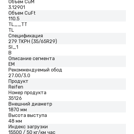
Объем CuM
3.12901
Объем CuFt
110.5
TL__TT
TL
Спецификация
279 TKPH (35/65R29)
SI_1
B
Описание сегмента
EM
Рекоммендуемый обод
27.00/3.0
Продукт
Reifen
Номер продукта
35126
Внешний диаметр
1870 мм
Высота выступа
48 мм
Индекс загрузки
15500 / 50 кг/км час