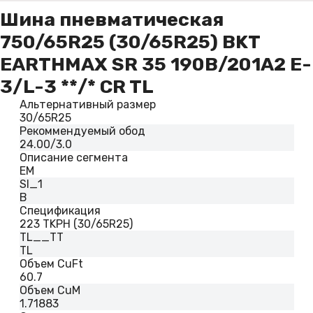
Шина пневматическая
750/65R25 (30/65R25) BKT
EARTHMAX SR 35 190B/201A2 E-
3/L-3 **/* CR TL
Альтернативный размер
30/65R25
Рекоммендуемый обод
24.00/3.0
Описание сегмента
EM
SI_1
B
Спецификация
223 TKPH (30/65R25)
TL__TT
TL
Объем CuFt
60.7
Объем CuM
1.71883