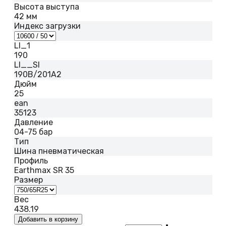
Высота выступа
42 мм
Индекс загрузки
LI_1
190
LI__SI
190B/201A2
Дюйм
25
ean
35123
Давление
04-75 бар
Тип
Шина пневматическая
Профиль
Earthmax SR 35
Размер
Вес
438.19