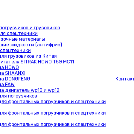
погрузчиков и грузовиков
ля спецтехники
азочные материалы
ие жидкости (антифриз)
 спецтехники
для грузовиков из Китая
вигателя SITRAK HOWO T5G MC11
на HOWO
на SHAANXI
на DONGFENG
Контак
на FAW
на двигатель wp10 и wp12
для погрузчиков
для фронтальных погрузчиков и спецтехники
для фронтальных погрузчиков и спецтехники
для фронтальных погрузчиков и спецтехники