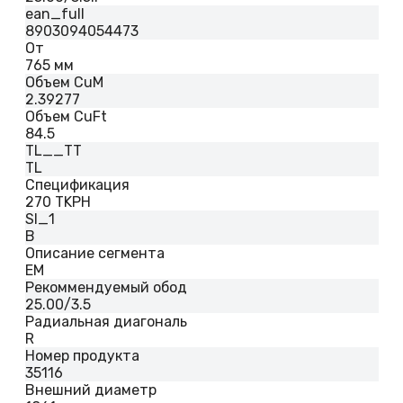
ean_full
8903094054473
От
765 мм
Объем CuM
2.39277
Объем CuFt
84.5
TL__TT
TL
Спецификация
270 TKPH
SI_1
B
Описание сегмента
EM
Рекоммендуемый обод
25.00/3.5
Радиальная диагональ
R
Номер продукта
35116
Внешний диаметр