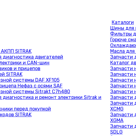
Каталоги
Шины для 
Фильтры д
Горюче см
Охлаждающ
 АКПП SITRAK
Масла для
 диагностика двигателей
Запчасти 
лектрики и CAN-шин
Каталог д
виков и прицепов
Запчасти 
ей SITRAK
Запчасти 
зной системы DAF XF105
Запчасти 
рицепа Нефаз с осями SAF
Запчасти 
зной системы Sitrakt C7h480
Запчасти 
 диагностика и ремонт электрики Sitrak и
Запчасти 
Запчасти 
хники перед покупкой
XCMG
кодов SITRAK
Запчасти 
XGMA
Запчасти 
SDLG