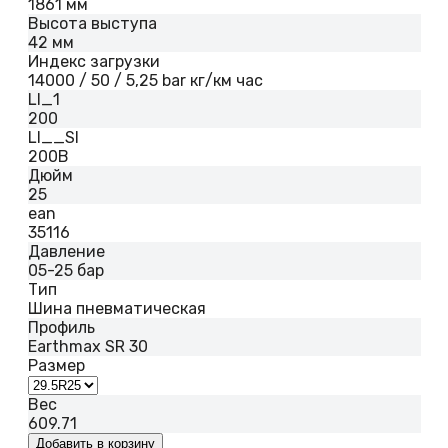
1861 мм
Высота выступа
42 мм
Индекс загрузки
14000 / 50 / 5,25 bar кг/км час
LI_1
200
LI__SI
200B
Дюйм
25
ean
35116
Давление
05-25 бар
Тип
Шина пневматическая
Профиль
Earthmax SR 30
Размер
Вес
609.71