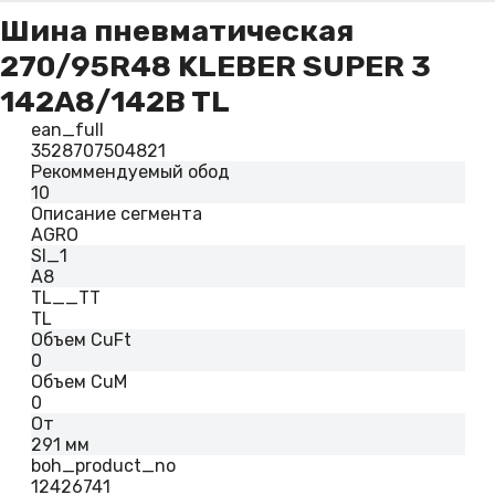
Шина пневматическая
270/95R48 KLEBER SUPER 3
142A8/142B TL
ean_full
3528707504821
Рекоммендуемый обод
10
Описание сегмента
AGRO
SI_1
A8
TL__TT
TL
Объем CuFt
0
Объем CuM
0
От
291 мм
boh_product_no
12426741