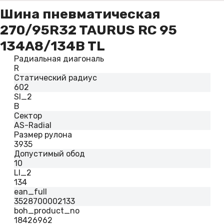
Шина пневматическая
270/95R32 TAURUS RC 95
134A8/134B TL
Радиальная диагональ
R
Статический радиус
602
SI_2
B
Сектор
AS-Radial
Размер рулона
3935
Допустимый обод
10
LI_2
134
ean_full
3528700002133
boh_product_no
18426962