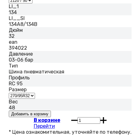
LI_1
134
LI__SI
134A8/134B
Дюйм
32
ean
394022
Давление
03-06 бар
Тип
Шина пневматическая
Профиль
RC 95
Размер
Вес
48
В корзине
Перейти