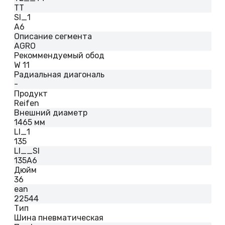
TT
SI_1
A6
Описание сегмента
AGRO
Рекоммендуемый обод
W 11
Радиальная диагональ
-
Продукт
Reifen
Внешний диаметр
1465 мм
LI_1
135
LI__SI
135A6
Дюйм
36
ean
22544
Тип
Шина пневматическая