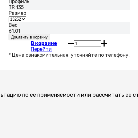
Профиль
TR 135
Размер
Вес
61.01
В корзине
Перейти
льтацию по ее применяемости или рассчитать ее с