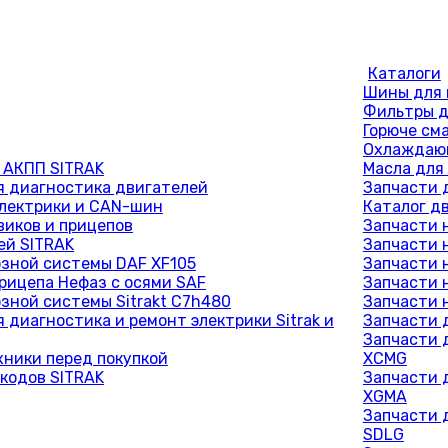
Каталоги
Шины для 
Фильтры д
Горюче см
Охлаждающ
 АКПП SITRAK
Масла для
 диагностика двигателей
Запчасти 
лектрики и CAN-шин
Каталог д
виков и прицепов
Запчасти 
ей SITRAK
Запчасти 
зной системы DAF XF105
Запчасти 
рицепа Нефаз с осями SAF
Запчасти 
зной системы Sitrakt C7h480
Запчасти 
 диагностика и ремонт электрики Sitrak и
Запчасти 
Запчасти 
хники перед покупкой
XCMG
кодов SITRAK
Запчасти 
XGMA
Запчасти 
SDLG