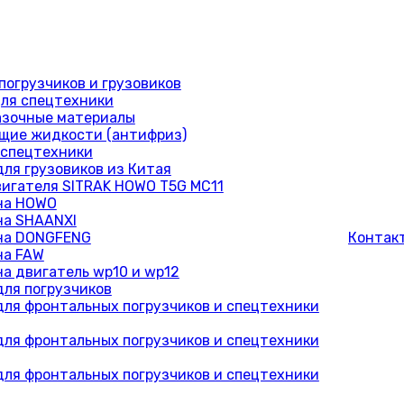
погрузчиков и грузовиков
ля спецтехники
азочные материалы
ие жидкости (антифриз)
 спецтехники
для грузовиков из Китая
вигателя SITRAK HOWO T5G MC11
на HOWO
на SHAANXI
на DONGFENG
Контак
на FAW
на двигатель wp10 и wp12
для погрузчиков
для фронтальных погрузчиков и спецтехники
для фронтальных погрузчиков и спецтехники
для фронтальных погрузчиков и спецтехники